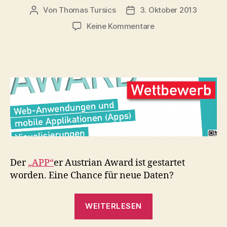
Von
Thomas Tursics
3. Oktober 2013
Beitragsautor
Veröffentlichungsdatum
zu
Keine Kommentare
„APP“er
Austrian
Award
Der
„APP
“
er Austrian Award ist gestartet
worden. Eine Chance für neue Daten?
„„APP“er
WEITERLESEN
Austrian