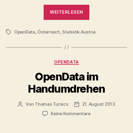
„Wann
WEITERLESEN
startet
Statistik
OpenData
,
Österreich
,
Statistik Austria
Austria
Schlagwörter
mit
OpenData?“
Kategorien
OPENDATA
OpenData im
Handumdrehen
Von
Thomas Tursics
21. August 2013
Beitragsautor
Veröffentlichungsdatum
zu
Keine Kommentare
OpenData
im
Handumdrehen