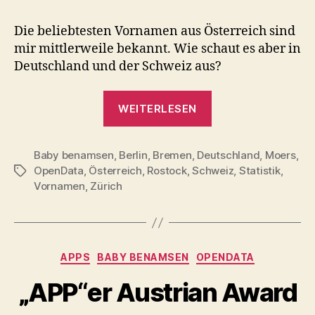
Die beliebtesten Vornamen aus Österreich sind
mir mittlerweile bekannt. Wie schaut es aber in
Deutschland und der Schweiz aus?
„Vornamen
WEITERLESEN
en
masse“
Baby benamsen
,
Berlin
,
Bremen
,
Deutschland
,
Moers
,
OpenData
,
Österreich
,
Rostock
,
Schweiz
,
Statistik
,
Schlagwörter
Vornamen
,
Zürich
Kategorien
APPS
BABY BENAMSEN
OPENDATA
„APP“er Austrian Award