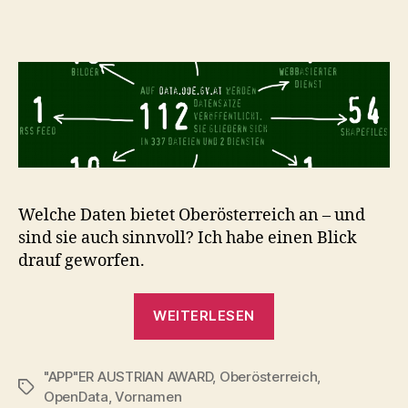
Data
in
Oberösterreich
Welche Daten bietet Oberösterreich an – und
sind sie auch sinnvoll? Ich habe einen Blick
drauf geworfen.
„Open
WEITERLESEN
Data
in
"APP"ER AUSTRIAN AWARD
,
Oberösterreich
Oberösterreich“
,
Schlagwörter
OpenData
,
Vornamen