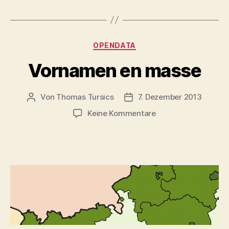
Kategorien
OPENDATA
Vornamen en masse
Von
Thomas Tursics
7. Dezember 2013
Beitragsautor
Veröffentlichungsdatum
zu
Keine Kommentare
Vornamen
en
masse