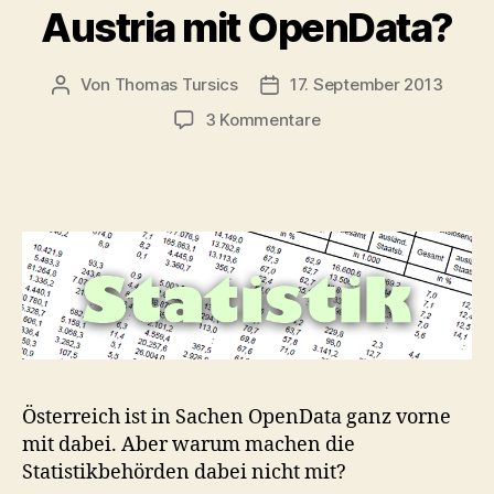
Austria mit OpenData?
Von
Thomas Tursics
17. September 2013
Beitragsautor
Veröffentlichungsdatum
zu
3 Kommentare
Wann
startet
Statistik
Austria
mit
OpenData?
Österreich ist in Sachen OpenData ganz vorne
mit dabei. Aber warum machen die
Statistikbehörden dabei nicht mit?