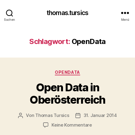
thomas.tursics
Suchen
Menü
Schlagwort:
OpenData
Kategorien
OPENDATA
Open Data in
Oberösterreich
Von
Thomas Tursics
31. Januar 2014
Beitragsautor
Veröffentlichungsdatum
zu
Keine Kommentare
Open