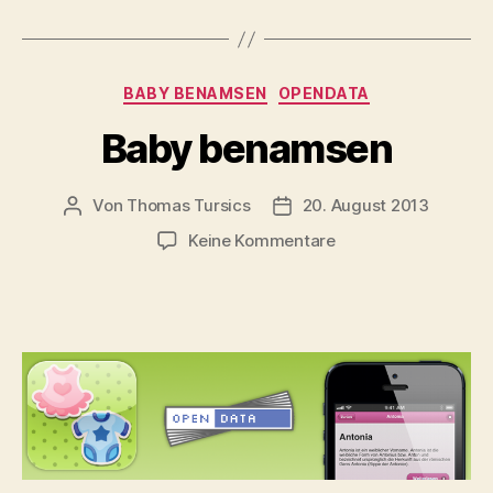
Kategorien
BABY BENAMSEN
OPENDATA
Baby benamsen
Von
Thomas Tursics
20. August 2013
Beitragsautor
Veröffentlichungsdatum
zu
Keine Kommentare
Baby
benamsen