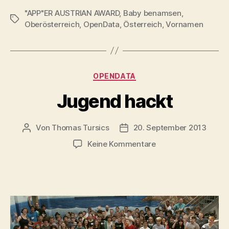
Award“
"APP"ER AUSTRIAN AWARD
,
Baby benamsen
,
Schlagwörter
Oberösterreich
,
OpenData
,
Österreich
,
Vornamen
Kategorien
OPENDATA
Jugend hackt
Von
Thomas Tursics
20. September 2013
Beitragsautor
Veröffentlichungsdatum
zu
Keine Kommentare
Jugend
hackt