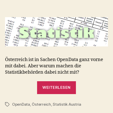
startet
Statistik
Austria
mit
OpenData?
Österreich ist in Sachen OpenData ganz vorne
mit dabei. Aber warum machen die
Statistikbehörden dabei nicht mit?
„Wann
WEITERLESEN
startet
Statistik
OpenData
,
Österreich
,
Statistik Austria
Austria
Schlagwörter
mit