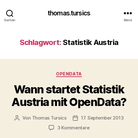
thomas.tursics
Suchen
Menü
Schlagwort:
Statistik Austria
Kategorien
OPENDATA
Wann startet Statistik
Austria mit OpenData?
Von
Thomas Tursics
17. September 2013
Beitragsautor
Veröffentlichungsdatum
zu
3 Kommentare
Wann