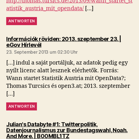
http://thomas.tursics.de/2013/09/wann_startet_st
atistik_austria_mit_opendata/
[…]
ANTWORTEN
Információk röviden: 2013. szeptember 23. |
sagt:
eGov Hírlevél
23. September 2013 um 02:30 Uhr
[…] indul a saját portáljuk, az adatok pedig egy
nyílt licenc alatt lesznek elérhetők. Forrás:
Wann startet Statistik Austria mit OpenData?;
Thomas Turcsics és open3.at; 2013. szeptember
[…]
ANTWORTEN
Julian's Databyte #1: Twitterpolitik,
Datenjournalismus zur Bundestagswahl, Noah.
sagt:
And More. | B00MBL1TZ