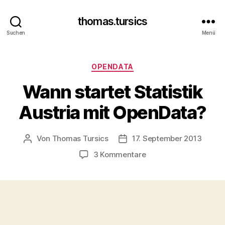
thomas.tursics
Suchen
Menü
Kategorien
OPENDATA
Wann startet Statistik
Austria mit OpenData?
Von
Thomas Tursics
17. September 2013
Beitragsautor
Veröffentlichungsdatum
zu
3 Kommentare
Wann
startet
Statistik
Austria
mit
OpenData?